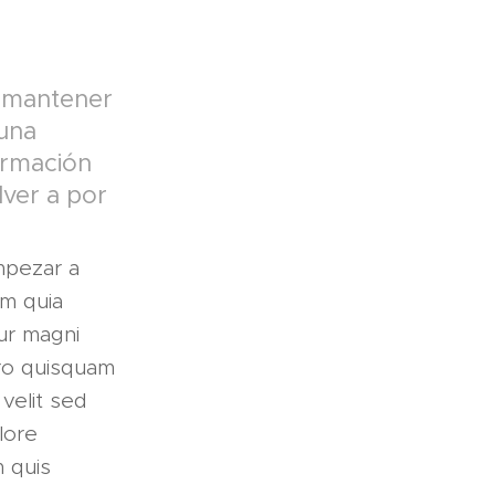
e mantener
 una
ormación
lver a por
mpezar a
em quia
ur magni
ro quisquam
velit sed
lore
 quis