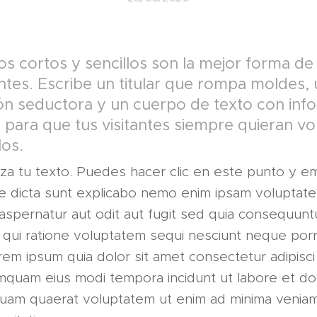
los cortos y sencillos son la mejor forma d
tantes. Escribe un titular que rompa moldes,
ón seductora y un cuerpo de texto con inf
, para que tus visitantes siempre quieran vo
los.
za tu texto. Puedes hacer clic en este punto y e
tae dicta sunt explicabo nemo enim ipsam voluptat
 aspernatur aut odit aut fugit sed quia consequunt
 qui ratione voluptatem sequi nesciunt neque por
rem ipsum quia dolor sit amet consectetur adipisci 
mquam eius modi tempora incidunt ut labore et do
uam quaerat voluptatem ut enim ad minima veniam