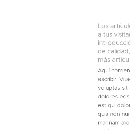
Los artícu
a tus visi
introducci
de calidad
más artícu
Aquí comien
escribir. Vi
voluptas sit
dolores eos
est qui dolo
quia non nu
magnam aliq