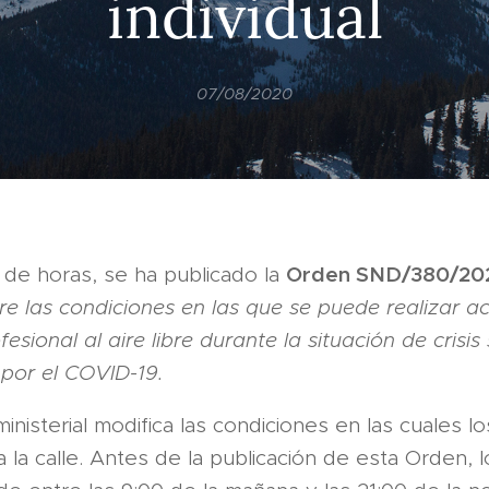
individual
07/08/2020
Orden SND/380/20
 de horas, se ha publicado la
re las condiciones en las que se puede realizar ac
fesional al aire libre durante la situación de crisis
por el COVID-19.
inisterial modifica las condiciones en las cuales lo
 a la calle. Antes de la publicación de esta Orden, 