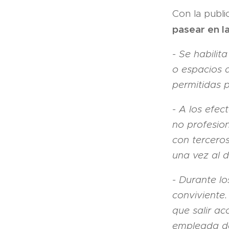
Con la publ
pasear en l
- Se habilit
o espacios d
permitidas p
- A los efec
no profesion
con terceros
una vez al d
- Durante l
conviviente
que salir a
empleada de