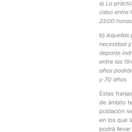
a)
La prácti
cabo entre l
23:00 horas
b)
Aquellas
necesidad y
deporte indi
entre las 1
años podrán
y 70 años.
Estas franja
de ámbito te
población se
en los que l
podrá llevar