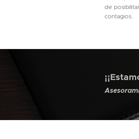
de posibilit
contagios.
¡¡Estamo
Asesorami