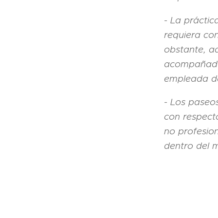
- La práctic
requiera con
obstante, a
acompañadas
empleada de
- Los paseos
con respecto
no profesion
dentro del m