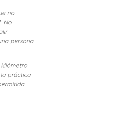
que no
l. No
lir
una persona
 kilómetro
 la práctica
permitida