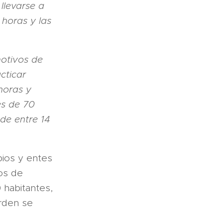
llevarse a
 horas y las
otivos de
cticar
horas y
es de 70
de entre 14
pios y entes
eos de
 habitantes,
orden se