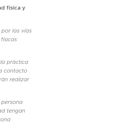
d física y
 por las vías
físicas
la práctica
ra contacto
án realizar
a persona
dad tengan
sona