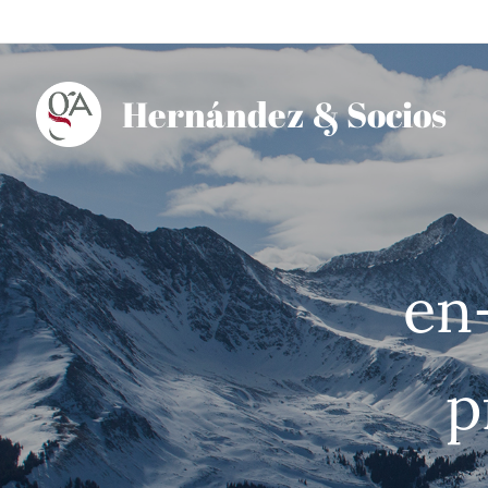
Hernández
& Socios
en
p