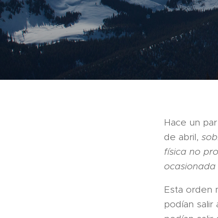
Hace un par
de abril,
sob
física no pro
ocasionada 
Esta orden m
podían salir